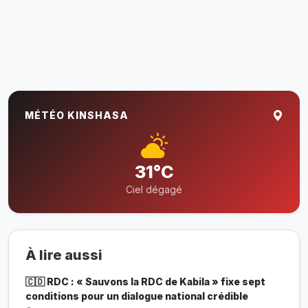
MÉTÉO KINSHASA
31°C
Ciel dégagé
À lire aussi
🇨🇩 RDC : « Sauvons la RDC de Kabila » fixe sept
conditions pour un dialogue national crédible