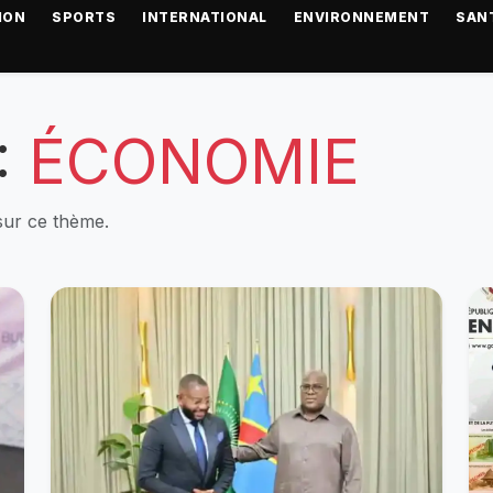
ION
SPORTS
INTERNATIONAL
ENVIRONNEMENT
SAN
:
ÉCONOMIE
sur ce thème.