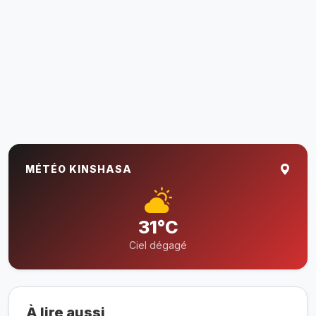
MÉTÉO KINSHASA
31°C
Ciel dégagé
À lire aussi