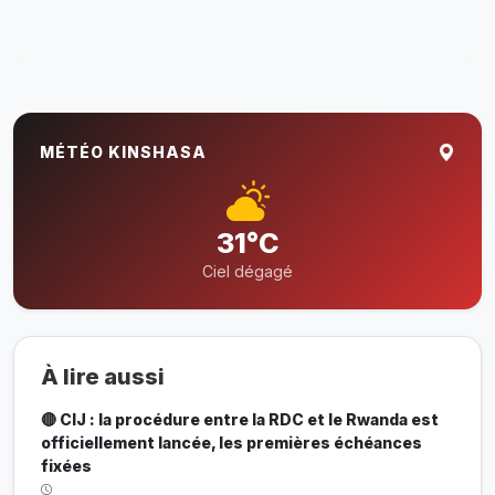
MÉTÉO KINSHASA
31°C
Ciel dégagé
À lire aussi
🔴 CIJ : la procédure entre la RDC et le Rwanda est
officiellement lancée, les premières échéances
fixées