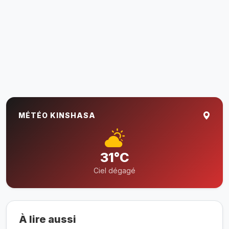
MÉTÉO KINSHASA
31°C
Ciel dégagé
À lire aussi