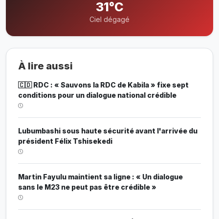
31°C
Ciel dégagé
À lire aussi
🇨🇩 RDC : « Sauvons la RDC de Kabila » fixe sept
conditions pour un dialogue national crédible
Lubumbashi sous haute sécurité avant l'arrivée du
président Félix Tshisekedi
Martin Fayulu maintient sa ligne : « Un dialogue
sans le M23 ne peut pas être crédible »