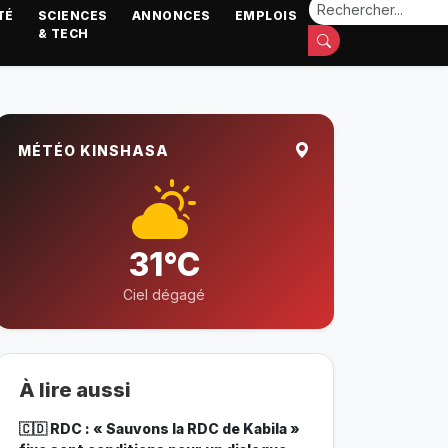
TÉ
SCIENCES
ANNONCES
EMPLOIS
& TECH
MÉTÉO KINSHASA
31°C
Ciel dégagé
À lire aussi
🇨🇩 RDC : « Sauvons la RDC de Kabila »