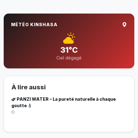
MÉTÉO KINSHASA
31°C
Ciel dégagé
À lire aussi
🌿 PANZI WATER – La pureté naturelle à chaque
goutte 💧