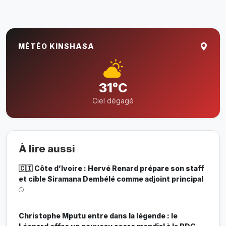
MÉTÉO KINSHASA
31°C
Ciel dégagé
À lire aussi
🇨🇮 Côte d’Ivoire : Hervé Renard prépare son staff
et cible Siramana Dembélé comme adjoint principal
Christophe Mputu entre dans la légende : le