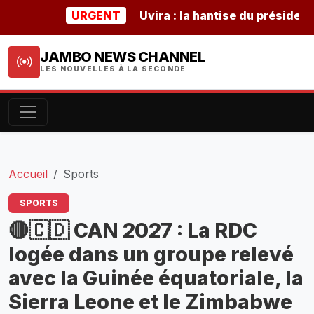
URGENT
Uvira : la hantise du président bu
JAMBO NEWS CHANNEL
LES NOUVELLES À LA SECONDE
Accueil
Sports
SPORTS
🔴🇨🇩 CAN 2027 : La RDC
logée dans un groupe relevé
avec la Guinée équatoriale, la
Sierra Leone et le Zimbabwe