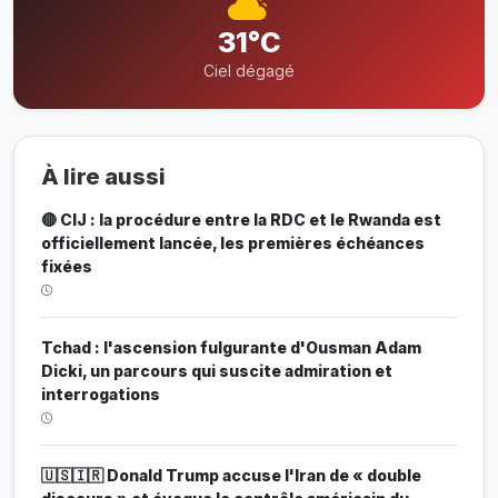
31°C
Ciel dégagé
À lire aussi
🔴 CIJ : la procédure entre la RDC et le Rwanda est
officiellement lancée, les premières échéances
fixées
Tchad : l'ascension fulgurante d'Ousman Adam
Dicki, un parcours qui suscite admiration et
interrogations
🇺🇸🇮🇷 Donald Trump accuse l'Iran de « double