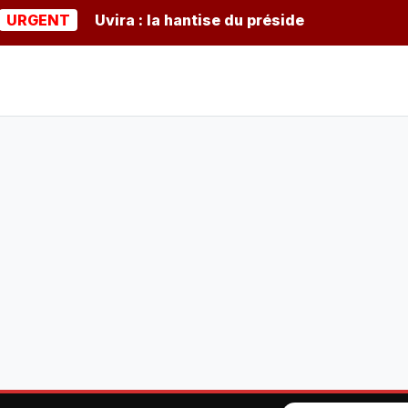
NT
Uvira : la hantise du président burundais Ndayish