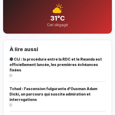
31°C
Ciel dégagé
À lire aussi
🔴 CIJ : la procédure entre la RDC et le Rwanda est
officiellement lancée, les premières échéances
fixées
Tchad : l'ascension fulgurante d'Ousman Adam
Dicki, un parcours qui suscite admiration et
interrogations