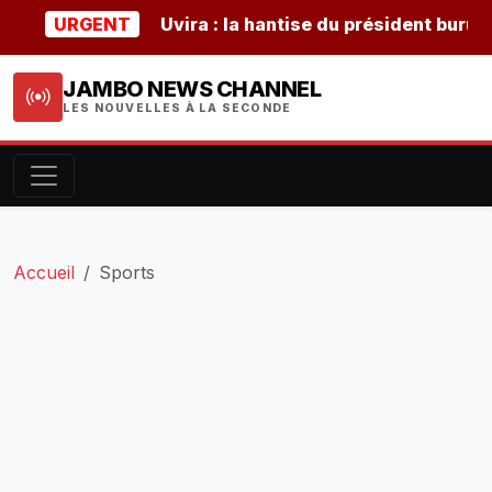
URGENT
Uvira : la hantise du président burundais N
JAMBO NEWS CHANNEL
LES NOUVELLES À LA SECONDE
Accueil
Sports