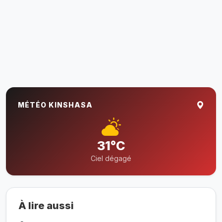
MÉTÉO KINSHASA
31°C
Ciel dégagé
À lire aussi