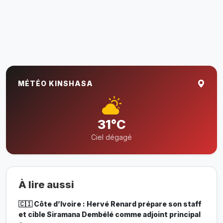
MÉTÉO KINSHASA
31°C
Ciel dégagé
À lire aussi
🇨🇮 Côte d’Ivoire : Hervé Renard prépare son staff
et cible Siramana Dembélé comme adjoint principal