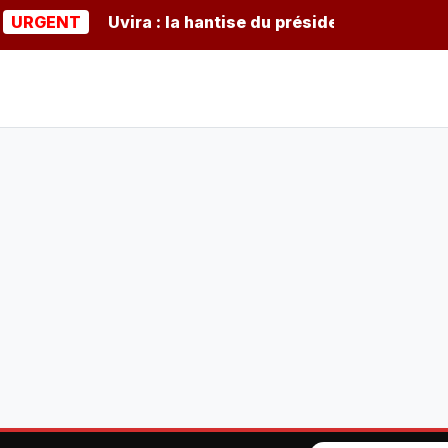
ENT
Uvira : la hantise du président burundais Ndayis