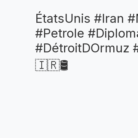
ÉtatsUnis #Iran 
#Petrole #Diplo
#DétroitDOrmuz 
🇮🇷🛢️