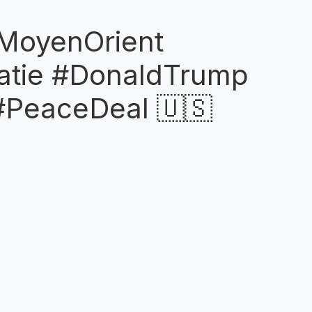
#MoyenOrient
matie #DonaldTrump
#PeaceDeal 🇺🇸