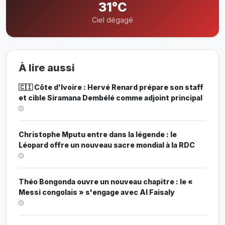
31°C
Ciel dégagé
À lire aussi
🇨🇮 Côte d’Ivoire : Hervé Renard prépare son staff
et cible Siramana Dembélé comme adjoint principal
Christophe Mputu entre dans la légende : le
Léopard offre un nouveau sacre mondial à la RDC
Théo Bongonda ouvre un nouveau chapitre : le «
Messi congolais » s'engage avec Al Faisaly