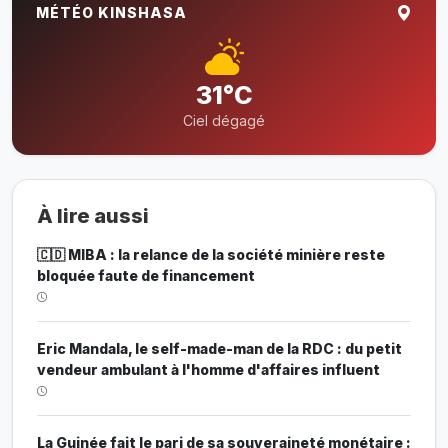
MÉTÉO KINSHASA
31°C
Ciel dégagé
À lire aussi
🇨🇩 MIBA : la relance de la société minière reste
bloquée faute de financement
Eric Mandala, le self-made-man de la RDC : du petit
vendeur ambulant à l'homme d'affaires influent
La Guinée fait le pari de sa souveraineté monétaire :