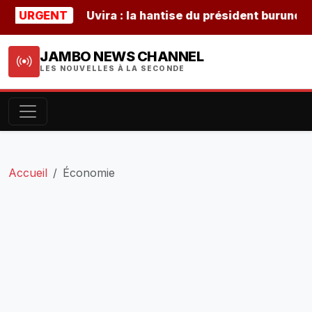
RGENT
Uvira : la hantise du président burundais Nda
JAMBO NEWS CHANNEL
LES NOUVELLES À LA SECONDE
Accueil
Économie