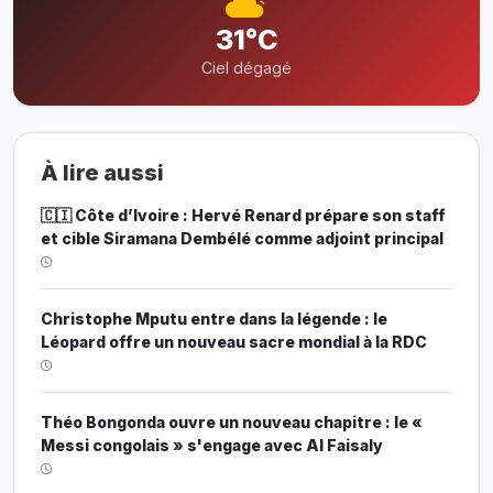
31°C
Ciel dégagé
À lire aussi
🇨🇮 Côte d’Ivoire : Hervé Renard prépare son staff
et cible Siramana Dembélé comme adjoint principal
Christophe Mputu entre dans la légende : le
Léopard offre un nouveau sacre mondial à la RDC
Théo Bongonda ouvre un nouveau chapitre : le «
Messi congolais » s'engage avec Al Faisaly