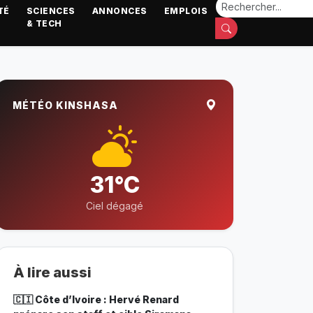
TÉ
SCIENCES
ANNONCES
EMPLOIS
& TECH
MÉTÉO KINSHASA
31°C
Ciel dégagé
À lire aussi
🇨🇮 Côte d’Ivoire : Hervé Renard