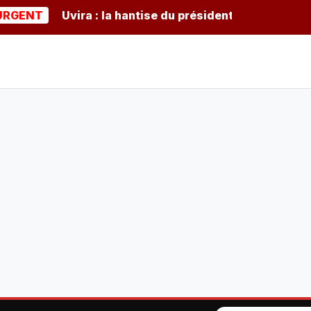
T
Uvira : la hantise du président burundais Ndayishi