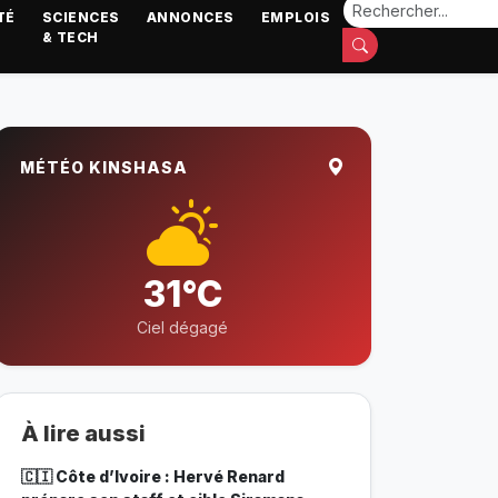
TÉ
SCIENCES
ANNONCES
EMPLOIS
& TECH
MÉTÉO KINSHASA
31°C
Ciel dégagé
À lire aussi
🇨🇮 Côte d’Ivoire : Hervé Renard