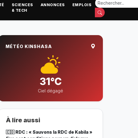
TÉ
SCIENCES
ANNONCES
EMPLOIS
& TECH
MÉTÉO KINSHASA
31°C
Ciel dégagé
À lire aussi
🇨🇩 RDC : « Sauvons la RDC de Kabila »