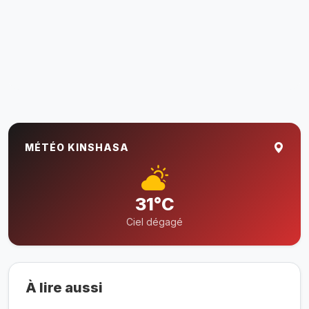
MÉTÉO KINSHASA
31°C
Ciel dégagé
À lire aussi