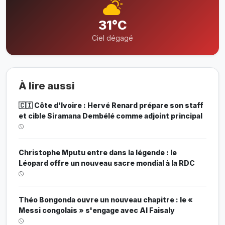
31°C
Ciel dégagé
À lire aussi
🇨🇮 Côte d’Ivoire : Hervé Renard prépare son staff
et cible Siramana Dembélé comme adjoint principal
Christophe Mputu entre dans la légende : le
Léopard offre un nouveau sacre mondial à la RDC
Théo Bongonda ouvre un nouveau chapitre : le «
Messi congolais » s'engage avec Al Faisaly