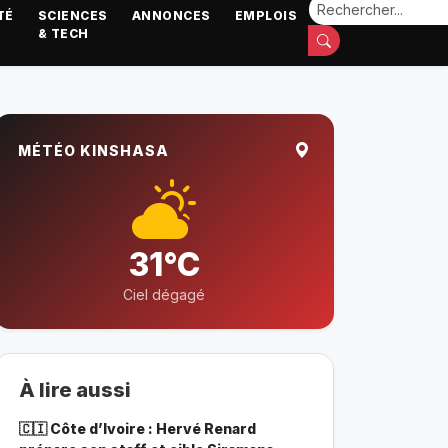
TÉ
SCIENCES
ANNONCES
EMPLOIS
& TECH
MÉTÉO KINSHASA
31°C
Ciel dégagé
À lire aussi
🇨🇮 Côte d’Ivoire : Hervé Renard