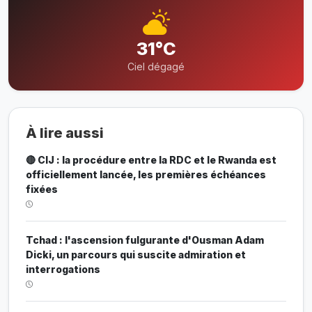
31°C
Ciel dégagé
À lire aussi
🔴 CIJ : la procédure entre la RDC et le Rwanda est
officiellement lancée, les premières échéances
fixées
Tchad : l'ascension fulgurante d'Ousman Adam
Dicki, un parcours qui suscite admiration et
interrogations