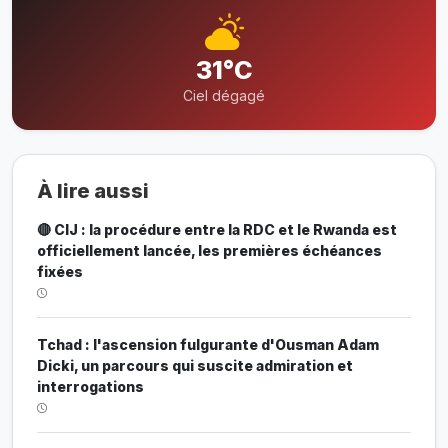
31°C
Ciel dégagé
À lire aussi
🔴 CIJ : la procédure entre la RDC et le Rwanda est
officiellement lancée, les premières échéances
fixées
Tchad : l'ascension fulgurante d'Ousman Adam
Dicki, un parcours qui suscite admiration et
interrogations