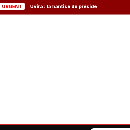
NT
Uvira : la hantise du président burundais Ndayish