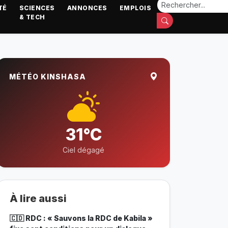
TÉ
SCIENCES
ANNONCES
EMPLOIS
& TECH
MÉTÉO KINSHASA
31°C
Ciel dégagé
À lire aussi
🇨🇩 RDC : « Sauvons la RDC de Kabila »