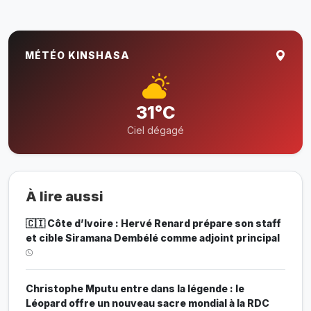
MÉTÉO KINSHASA
31°C
Ciel dégagé
À lire aussi
🇨🇮 Côte d’Ivoire : Hervé Renard prépare son staff
et cible Siramana Dembélé comme adjoint principal
Christophe Mputu entre dans la légende : le
Léopard offre un nouveau sacre mondial à la RDC