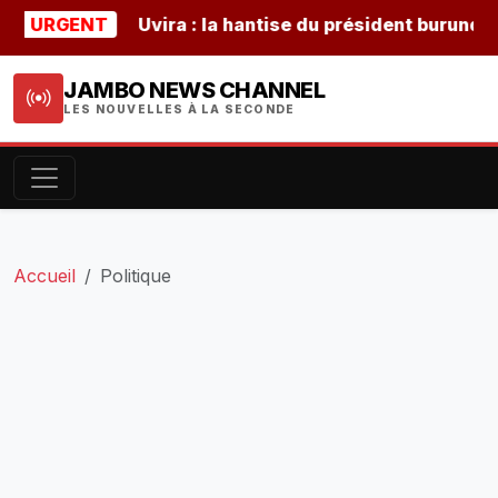
GENT
Uvira : la hantise du président burundais Ndayi
JAMBO NEWS CHANNEL
LES NOUVELLES À LA SECONDE
Accueil
Politique