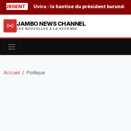
GENT
Uvira : la hantise du président burundais Nday
JAMBO NEWS CHANNEL
LES NOUVELLES À LA SECONDE
Accueil
Politique