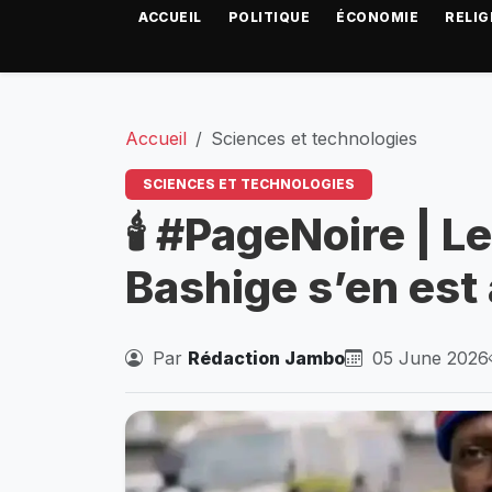
ACCUEIL
POLITIQUE
ÉCONOMIE
RELIG
Accueil
Sciences et technologies
SCIENCES ET TECHNOLOGIES
🕯️ #PageNoire | 
Bashige s’en est 
Par
Rédaction Jambo
05 June 2026