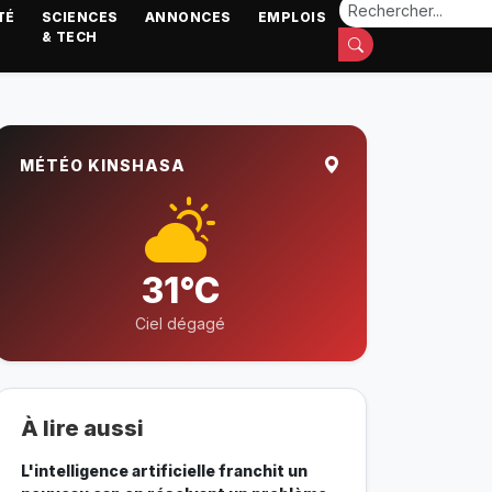
TÉ
SCIENCES
ANNONCES
EMPLOIS
& TECH
MÉTÉO KINSHASA
31°C
Ciel dégagé
À lire aussi
L'intelligence artificielle franchit un