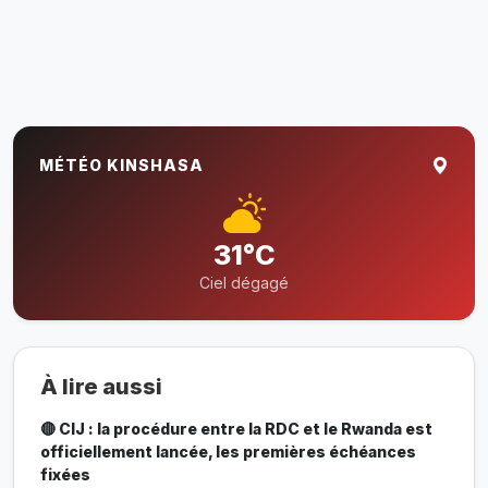
MÉTÉO KINSHASA
31°C
Ciel dégagé
À lire aussi
🔴 CIJ : la procédure entre la RDC et le Rwanda est
officiellement lancée, les premières échéances
fixées