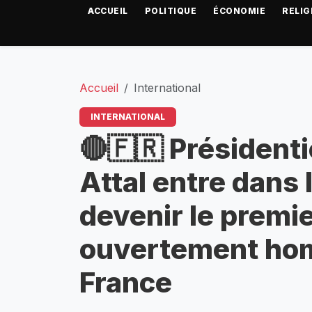
ACCUEIL
POLITIQUE
ÉCONOMIE
RELIG
Accueil
International
INTERNATIONAL
🔴🇫🇷 Présidenti
Attal entre dans l
devenir le premi
ouvertement hom
France