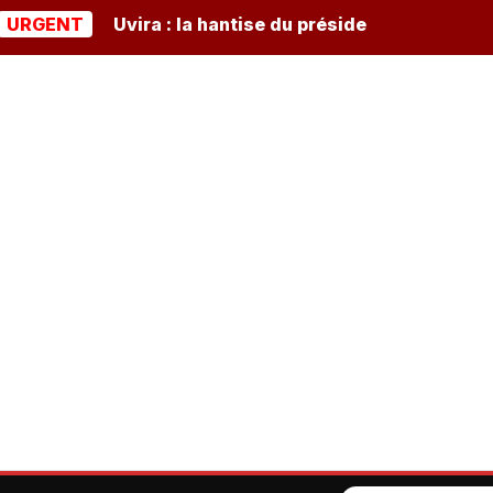
NT
Uvira : la hantise du président burundais Ndayish