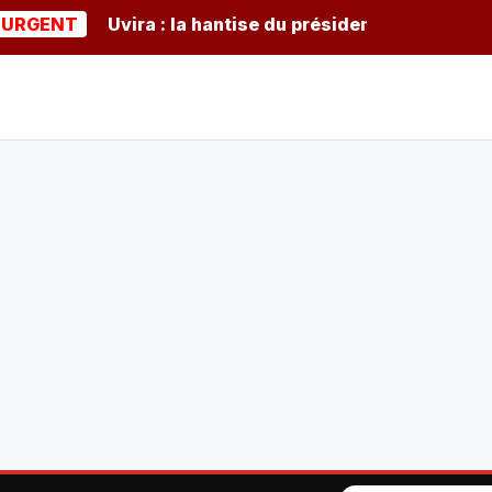
ENT
Uvira : la hantise du président burundais Ndayis