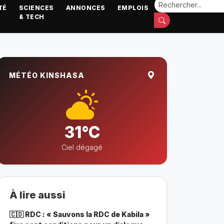
TÉ
SCIENCES
ANNONCES
EMPLOIS
& TECH
MÉTÉO KINSHASA
31°C
Ciel dégagé
À lire aussi
🇨🇩 RDC : « Sauvons la RDC de Kabila »