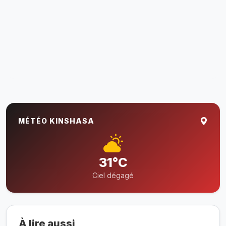
MÉTÉO KINSHASA
31°C
Ciel dégagé
À lire aussi