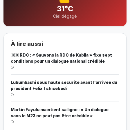
31°C
Ciel dégagé
À lire aussi
🇨🇩 RDC : « Sauvons la RDC de Kabila » fixe sept
conditions pour un dialogue national crédible
Lubumbashi sous haute sécurité avant l'arrivée du
président Félix Tshisekedi
Martin Fayulu maintient sa ligne : « Un dialogue
sans le M23 ne peut pas être crédible »