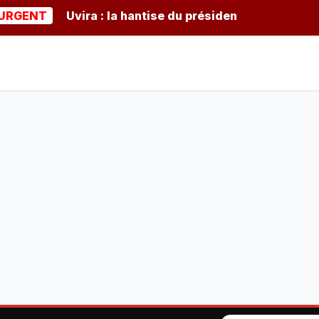
NT
Uvira : la hantise du président burundais Ndayishi