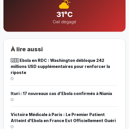
31°C
Ciel dégagé
À lire aussi
🇺🇸 Ebola en RDC : Washington débloque 242
millions USD supplémentaires pour renforcer la
riposte
Ituri : 17 nouveaux cas d’Ebola confirmés à Niania
Victoire Médicale à Paris : Le Premier Patient
Atteint d'Ebola en France Est Officiellement Guéri