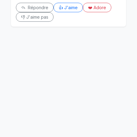
Répondre
👍 J'aime
❤️ Adore
👎 J'aime pas