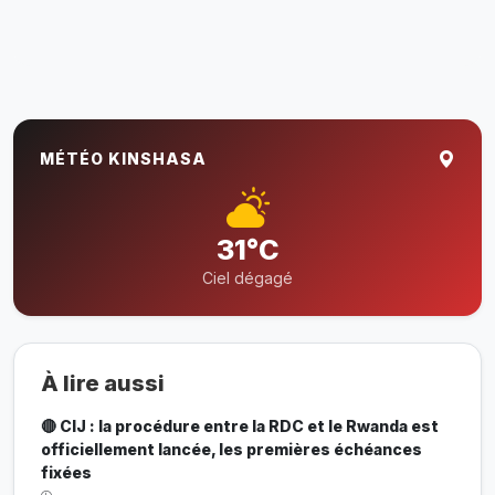
MÉTÉO KINSHASA
31°C
Ciel dégagé
À lire aussi
🔴 CIJ : la procédure entre la RDC et le Rwanda est
officiellement lancée, les premières échéances
fixées