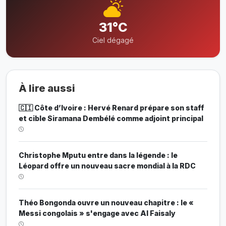
31°C
Ciel dégagé
À lire aussi
🇨🇮 Côte d’Ivoire : Hervé Renard prépare son staff
et cible Siramana Dembélé comme adjoint principal
Christophe Mputu entre dans la légende : le
Léopard offre un nouveau sacre mondial à la RDC
Théo Bongonda ouvre un nouveau chapitre : le «
Messi congolais » s'engage avec Al Faisaly