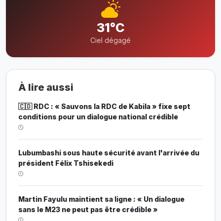
31°C
Ciel dégagé
À lire aussi
🇨🇩 RDC : « Sauvons la RDC de Kabila » fixe sept
conditions pour un dialogue national crédible
Lubumbashi sous haute sécurité avant l'arrivée du
président Félix Tshisekedi
Martin Fayulu maintient sa ligne : « Un dialogue
sans le M23 ne peut pas être crédible »