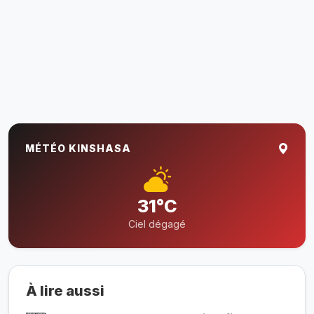
MÉTÉO KINSHASA
31°C
Ciel dégagé
À lire aussi