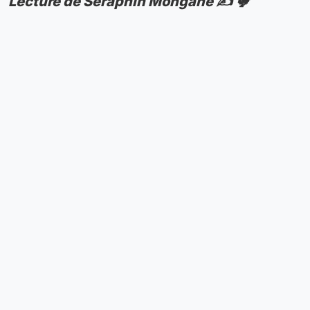
Lecture de Séraphin Mongane ✍️ 🐓