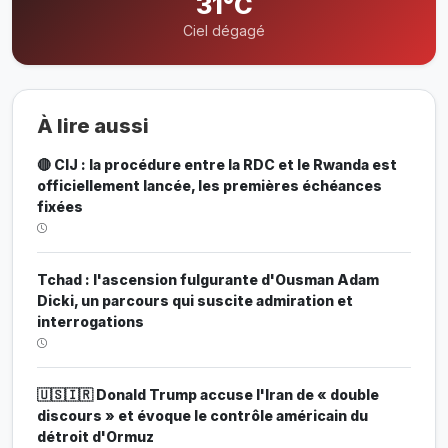
31°C
Ciel dégagé
À lire aussi
🔴 CIJ : la procédure entre la RDC et le Rwanda est
officiellement lancée, les premières échéances
fixées
Tchad : l'ascension fulgurante d'Ousman Adam
Dicki, un parcours qui suscite admiration et
interrogations
🇺🇸🇮🇷 Donald Trump accuse l'Iran de « double
discours » et évoque le contrôle américain du
détroit d'Ormuz