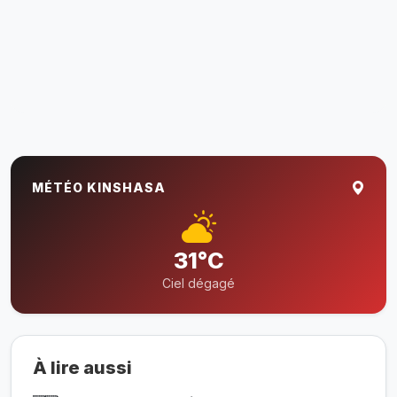
MÉTÉO KINSHASA
31°C
Ciel dégagé
À lire aussi