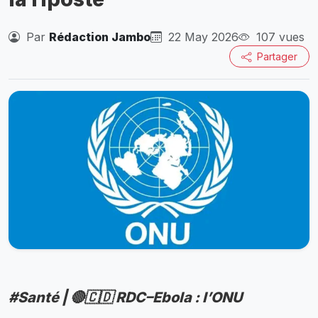
Par
Rédaction Jambo
22 May 2026
107 vues
Partager
#Santé | 🔴🇨🇩 RDC–Ebola : l’ONU