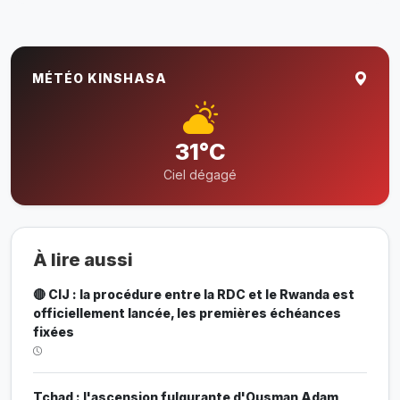
MÉTÉO KINSHASA
31°C
Ciel dégagé
À lire aussi
🔴 CIJ : la procédure entre la RDC et le Rwanda est
officiellement lancée, les premières échéances
fixées
Tchad : l'ascension fulgurante d'Ousman Adam