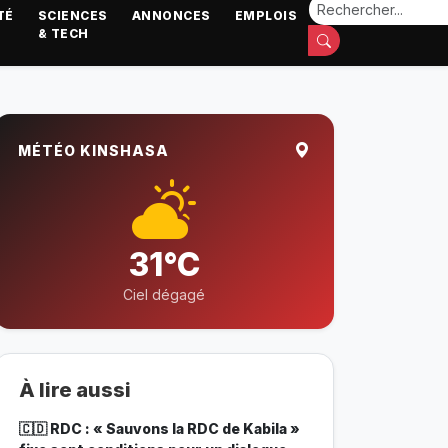
TÉ
SCIENCES
ANNONCES
EMPLOIS
& TECH
MÉTÉO KINSHASA
31°C
Ciel dégagé
À lire aussi
🇨🇩 RDC : « Sauvons la RDC de Kabila »