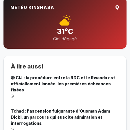
MÉTÉO KINSHASA
31°C
Ciel dégagé
À lire aussi
🔴 CIJ : la procédure entre la RDC et le Rwanda est
officiellement lancée, les premières échéances
fixées
Tchad : l'ascension fulgurante d'Ousman Adam
Dicki, un parcours qui suscite admiration et
interrogations