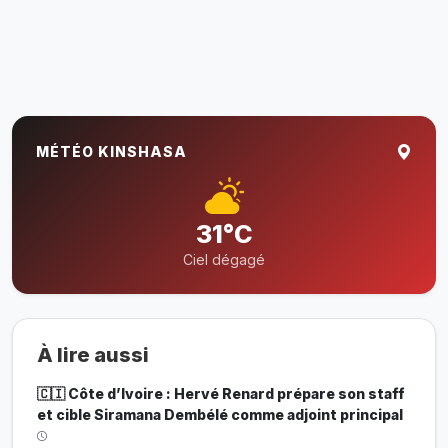
MÉTÉO KINSHASA
31°C
Ciel dégagé
À lire aussi
🇨🇮 Côte d’Ivoire : Hervé Renard prépare son staff
et cible Siramana Dembélé comme adjoint principal