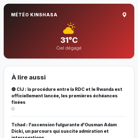
MÉTÉO KINSHASA
31°C
Ciel dégagé
À lire aussi
🔴 CIJ : la procédure entre la RDC et le Rwanda est
officiellement lancée, les premières échéances
fixées
Tchad : l'ascension fulgurante d'Ousman Adam
Dicki, un parcours qui suscite admiration et
interrogations